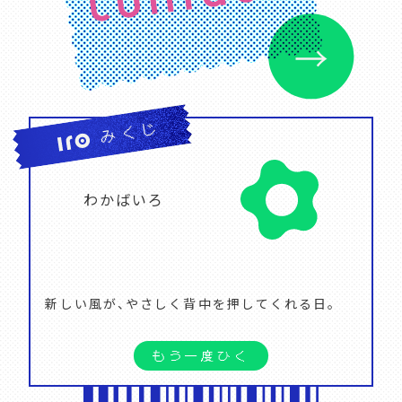
わかばいろ
新しい風が、やさしく背中を押してくれる日。
もう一度ひく