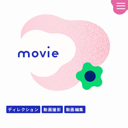
ディレクション
動画撮影
動画編集